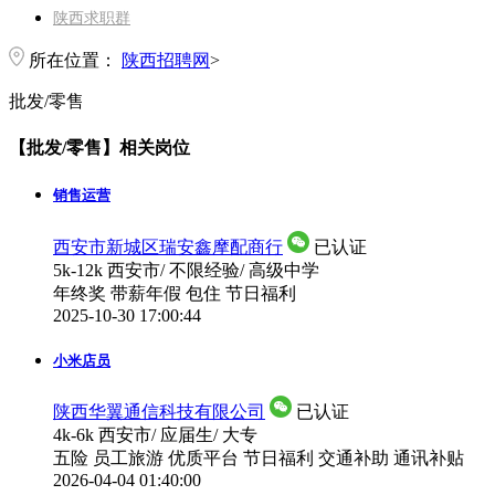
陕西求职群
所在位置：
陕西招聘网
>
批发/零售
【批发/零售】相关岗位
销售运营
西安市新城区瑞安鑫摩配商行
已认证
5k-12k
西安市
/
不限经验
/
高级中学
年终奖
带薪年假
包住
节日福利
2025-10-30 17:00:44
小米店员
陕西华翼通信科技有限公司
已认证
4k-6k
西安市
/
应届生
/
大专
五险
员工旅游
优质平台
节日福利
交通补助
通讯补贴
2026-04-04 01:40:00