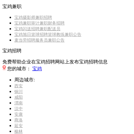
宝鸡兼职
宝鸡摄影师兼职招聘
宝鸡兼职审计兼职财务招聘
宝鸡闪送招聘兼职配送员
宝鸡旭日篮球招聘篮球教练兼职公告
麦当劳招聘服务员兼职公告
宝鸡招聘
免费帮助企业在宝鸡招聘网站上发布宝鸡招聘信息
您的城市：
宝鸡
周边城市:
西安
铜川
咸阳
渭南
汉中
安康
商洛
延安
榆林