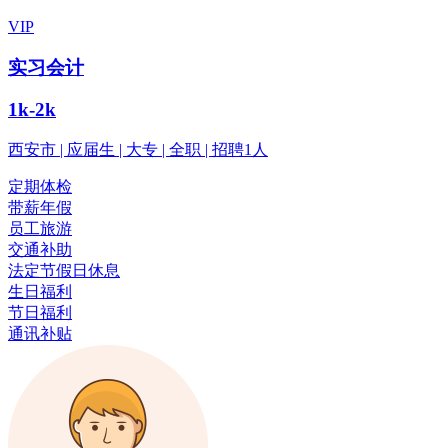
VIP
实习会计
1k-2k
西安市 | 应届生 | 大专 | 全职 | 招聘1人
定期体检
带薪年假
员工旅游
交通补助
法定节假日休息
生日福利
节日福利
通讯补贴