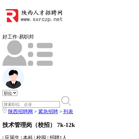
好工作·易职邦
陕西招聘网
>
紧急招聘
>
列表
技术管理岗（校招）
7k-12k
| 应届生 | 本科 | 校园 | 招聘1人